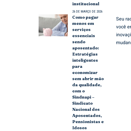
institucional
26 DE MARÇO DE 2026
Como pagar
Seu rad
menos em
você e
serviços
inovaç
essenciais
mudanç
sendo
aposentado:
Estratégias
inteligentes
para
economizar
sem abrir mão
da qualidade,
com o
Sindnapi –
Sindicato
Nacional dos
Aposentados,
Pensionistas e
Idosos