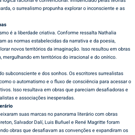
ógica racional e convencional. Influenciado pelas teorias
uarda, o surrealismo propunha explorar o inconsciente e as
mas
ismo é a liberdade criativa. Conforme ressalta Nathalia
aram as normas estabelecidas da narrativa e da poesia,
ar novos territórios da imaginação. Isso resultou em obras
mergulhando em territórios do irracional e do onírico.
do subconsciente e dos sonhos. Os escritores surrealistas
omo o automatismo e o fluxo de consciência para acessar o
iativos. Isso resultava em obras que pareciam desafiadoras e
alistas e associações inesperadas.
erário
 deixaram suas marcas no panorama literário com obras
reton, Salvador Dalí, Luis Buñuel e René Magritte foram
riando obras que desafiavam as convenções e expandiram os