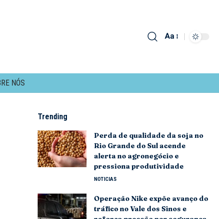
Aa
RE NÓS
Trending
Perda de qualidade da soja no
Rio Grande do Sul acende
alerta no agronegócio e
pressiona produtividade
NOTICIAS
Operação Nike expõe avanço do
tráfico no Vale dos Sinos e
reforça pressão por segurança