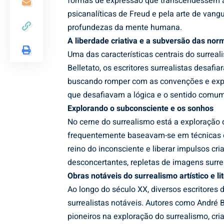
formas de expressão que transcendessem a l
psicanalíticas de Freud e pela arte de vang
profundezas da mente humana.
A liberdade criativa e a subversão das nor
Uma das características centrais do surreal
Belletato, os escritores surrealistas desafi
buscando romper com as convenções e explor
que desafiavam a lógica e o sentido comum, 
Explorando o subconsciente e os sonhos
No cerne do surrealismo está a exploração 
frequentemente baseavam-se em técnicas c
reino do inconsciente e liberar impulsos cr
desconcertantes, repletas de imagens surre
Obras notáveis do surrealismo artístico e lit
Ao longo do século XX, diversos escritores
surrealistas notáveis. Autores como André B
pioneiros na exploração do surrealismo, c