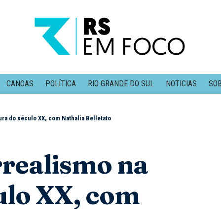
CANOAS
POLÍTICA
RIO GRANDE DO SUL
NOTICIAS
SOB
ura do século XX, com Nathalia Belletato
rrealismo na
culo XX, com