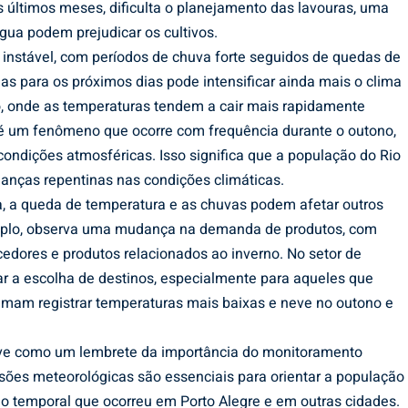
s últimos meses, dificulta o planejamento das lavouras, uma
gua podem prejudicar os cultivos.
e instável, com períodos de chuva forte seguidos de quedas de
ias para os próximos dias pode intensificar ainda mais o clima
do, onde as temperaturas tendem a cair mais rapidamente
s é um fenômeno que ocorre com frequência durante o outono,
condições atmosféricas. Isso significa que a população do Rio
anças repentinas nas condições climáticas.
a, a queda de temperatura e as chuvas podem afetar outros
mplo, observa uma mudança na demanda de produtos, com
cedores e produtos relacionados ao inverno. No setor de
tar a escolha de destinos, especialmente para aqueles que
tumam registrar temperaturas mais baixas e neve no outono e
erve como um lembrete da importância do monitoramento
isões meteorológicas são essenciais para orientar a população
o temporal que ocorreu em Porto Alegre e em outras cidades.