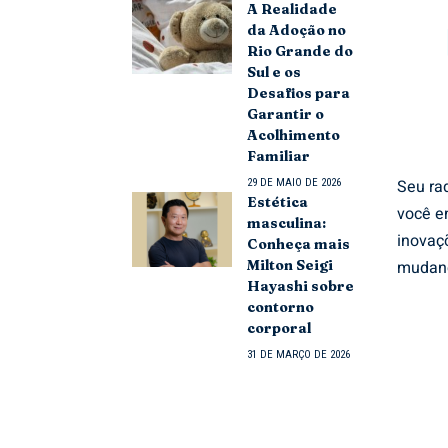
A Realidade
da Adoção no
Rio Grande do
Sul e os
Desafios para
Garantir o
Acolhimento
Familiar
Seu rad
29 DE MAIO DE 2026
Estética
você e
masculina:
inovaç
Conheça mais
mudanç
Milton Seigi
Hayashi sobre
contorno
corporal
31 DE MARÇO DE 2026