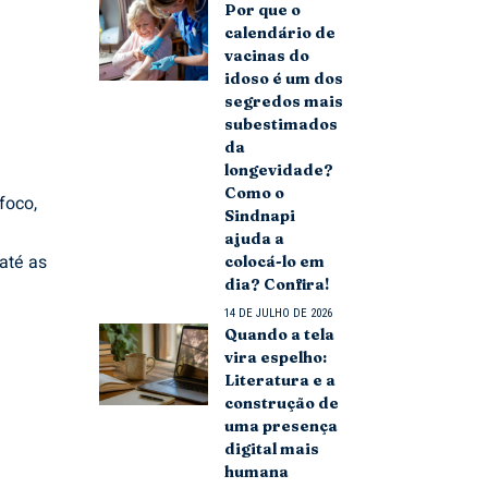
Por que o
calendário de
vacinas do
idoso é um dos
segredos mais
subestimados
da
longevidade?
Como o
foco,
Sindnapi
ajuda a
até as
colocá-lo em
dia? Confira!
14 DE JULHO DE 2026
Quando a tela
vira espelho:
Literatura e a
construção de
uma presença
digital mais
humana