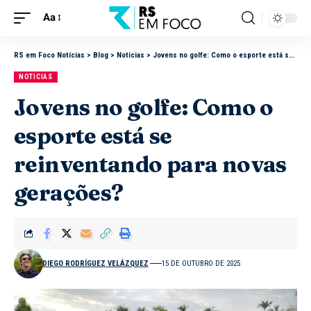
Aa
RS em Foco Notícias
>
Blog
>
Noticias
>
Jovens no golfe: Como o esporte está se reinventando para novas gerações?
NOTICIAS
Jovens no golfe: Como o
esporte está se
reinventando para novas
gerações?
DIEGO RODRÍGUEZ VELÁZQUEZ
15 DE OUTUBRO DE 2025