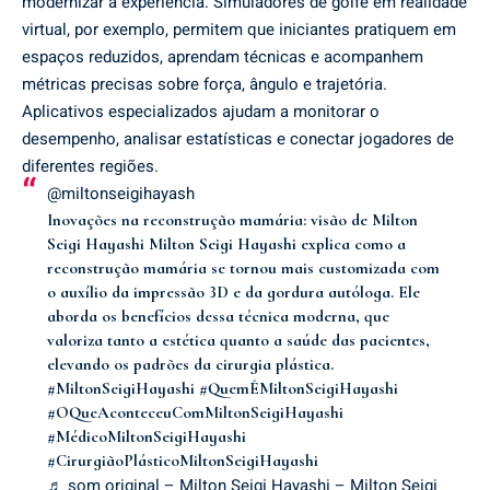
modernizar a experiência. Simuladores de golfe em realidade
virtual, por exemplo, permitem que iniciantes pratiquem em
espaços reduzidos, aprendam técnicas e acompanhem
métricas precisas sobre força, ângulo e trajetória.
Aplicativos especializados ajudam a monitorar o
desempenho, analisar estatísticas e conectar jogadores de
diferentes regiões.
@miltonseigihayash
Inovações na reconstrução mamária: visão de Milton
Seigi Hayashi Milton Seigi Hayashi explica como a
reconstrução mamária se tornou mais customizada com
o auxílio da impressão 3D e da gordura autóloga. Ele
aborda os benefícios dessa técnica moderna, que
valoriza tanto a estética quanto a saúde das pacientes,
elevando os padrões da cirurgia plástica.
#MiltonSeigiHayashi
#QuemÉMiltonSeigiHayashi
#OQueAconteceuComMiltonSeigiHayashi
#MédicoMiltonSeigiHayashi
#CirurgiãoPlásticoMiltonSeigiHayashi
♬ som original – Milton Seigi Hayashi – Milton Seigi