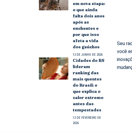
em nova etapa:
o que ainda
falta dois anos
após as
enchentes e
por que isso
afeta a vida
Seu rad
dos gaúchos
você e
12 DE JUNHO DE 2026
inovaçõ
Cidades do RS
mudanç
lideram
ranking das
mais quentes
do Brasil: o
que explica o
calor extremo
antes das
tempestades
12 DE FEVEREIRO DE
2026