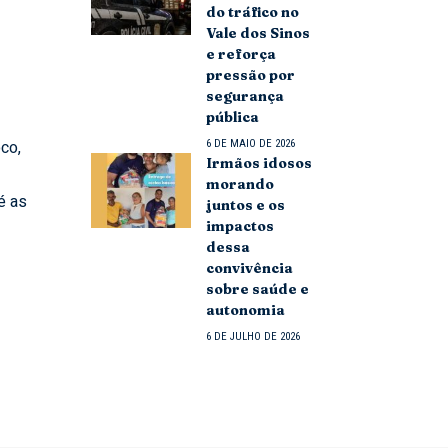
do tráfico no
Vale dos Sinos
e reforça
pressão por
segurança
pública
oco,
6 DE MAIO DE 2026
Irmãos idosos
morando
é as
juntos e os
impactos
dessa
convivência
sobre saúde e
autonomia
6 DE JULHO DE 2026