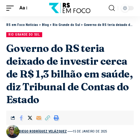
Aa
RS em Foco Notícias
>
Blog
>
Rio Grande do Sul
>
Governo do RS teria deixado de investir cerca de R$ 1,3 bilhão em saúde, diz Tribunal de Contas do Estado
RIO GRANDE DO SUL
Governo do RS teria
deixado de investir cerca
de R$ 1,3 bilhão em saúde,
diz Tribunal de Contas do
Estado
DIEGO RODRÍGUEZ VELÁZQUEZ
15 DE JANEIRO DE 2025