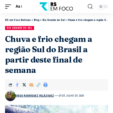
Aa
RS em Foco Notícias
>
Blog
>
Rio Grande do Sul
>
Chuva e frio chegam a região Sul do Brasil a partir deste final de semana
RIO GRANDE DO SUL
Chuva e frio chegam a
região Sul do Brasil a
partir deste final de
semana
DIEGO RODRÍGUEZ VELÁZQUEZ
29 DE JULHO DE 2024