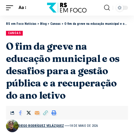
Aa
RS em Foco Notícias
>
Blog
>
Canoas
>
O fim da greve na educação municipal e os desafios para a gestão pública e a recuperação do ano letivo
CANOAS
O fim da greve na
educação municipal e os
desafios para a gestão
pública e a recuperação
do ano letivo
DIEGO RODRÍGUEZ VELÁZQUEZ
18 DE MAIO DE 2026