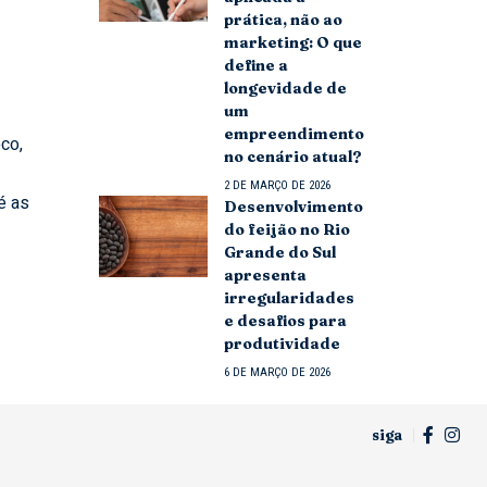
prática, não ao
marketing: O que
define a
longevidade de
um
empreendimento
oco,
no cenário atual?
2 DE MARÇO DE 2026
é as
Desenvolvimento
do feijão no Rio
Grande do Sul
apresenta
irregularidades
e desafios para
produtividade
6 DE MARÇO DE 2026
siga