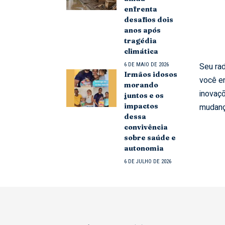
enfrenta
desafios dois
anos após
tragédia
climática
Seu rad
6 DE MAIO DE 2026
Irmãos idosos
você e
morando
inovaçõ
juntos e os
mudanç
impactos
dessa
convivência
sobre saúde e
autonomia
6 DE JULHO DE 2026