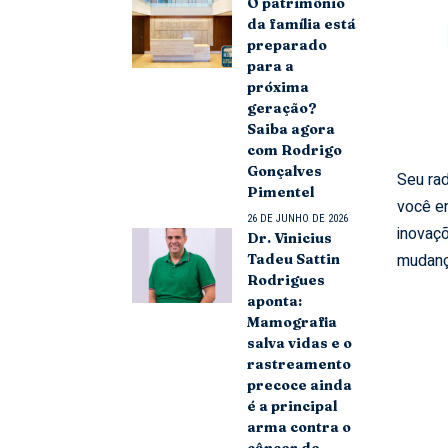
O patrimônio
da família está
preparado
para a
próxima
geração?
Saiba agora
com Rodrigo
Gonçalves
Seu rad
Pimentel
você e
26 DE JUNHO DE 2026
inovaçõ
Dr. Vinicius
mudanç
Tadeu Sattin
Rodrigues
aponta:
Mamografia
salva vidas e o
rastreamento
precoce ainda
é a principal
arma contra o
câncer de