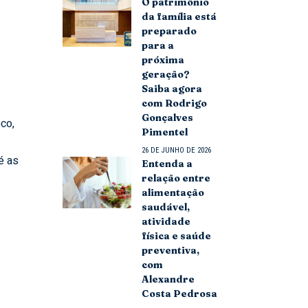
O patrimônio
da família está
preparado
para a
próxima
geração?
Saiba agora
com Rodrigo
Gonçalves
oco,
Pimentel
26 DE JUNHO DE 2026
é as
Entenda a
relação entre
alimentação
saudável,
atividade
física e saúde
preventiva,
com
Alexandre
Costa Pedrosa