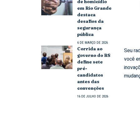
de homicídio
em Rio Grande
destaca
desafios da
segurança
pública
6 DE MARÇO DE 2026
Corrida ao
Seu rad
governo do RS
você e
define sete
inovaçõ
pré-
mudanç
candidatos
antes das
convenções
16 DE JULHO DE 2026