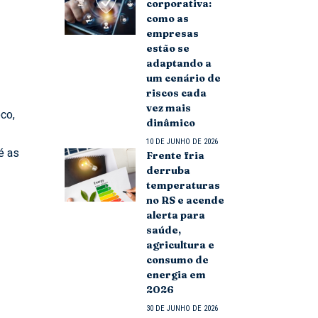
corporativa:
como as
empresas
estão se
adaptando a
um cenário de
riscos cada
vez mais
oco,
dinâmico
10 DE JUNHO DE 2026
é as
Frente fria
derruba
temperaturas
no RS e acende
alerta para
saúde,
agricultura e
consumo de
energia em
2026
30 DE JUNHO DE 2026