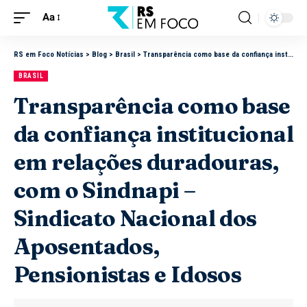
Aa
RS em Foco Notícias
>
Blog
>
Brasil
>
Transparência como base da confiança institucional em relações duradouras, com o Sindnapi – Sindicato Nacional dos Aposentados, Pensionistas e Idosos
BRASIL
Transparência como base
da confiança institucional
em relações duradouras,
com o Sindnapi –
Sindicato Nacional dos
Aposentados,
Pensionistas e Idosos